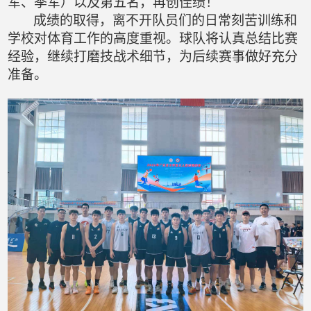
军、季军）以及第五名，再创佳绩！
成绩的取得，离不开队员们的日常刻苦训练和
学校对体育工作的高度重视。球队将认真总结比赛
经验，继续打磨技战术细节，为后续赛事做好充分
准备。