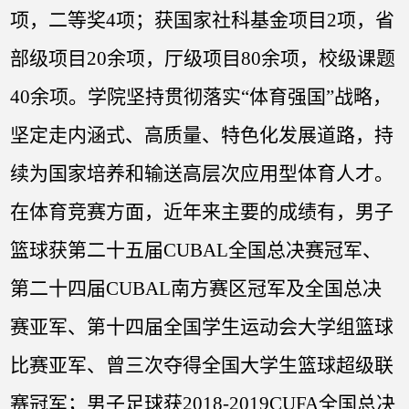
项，二等奖
4
项；获国家社科基金项目
2
项，省
部级项目
20
余项，厅级项目
80
余项，校级课题
40
余项。学院坚持贯彻落实“体育强国”战略，
坚定走内涵式、高质量、特色化发展道路，持
续为国家培养和输送高层次应用型体育人才。
在体育竞赛方面，近年来主要的成绩有，男子
篮球获第二十五届
CUBAL
全国总决赛冠军、
第二十四届
CUBAL
南方赛区冠军及全国总决
赛亚军、第十四届全国学生运动会大学组篮球
比赛亚军、曾三次夺得全国大学生篮球超级联
赛冠军；男子足球获
2018-2019CUFA
全国总决