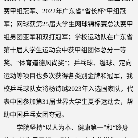
赛甲组冠军、
2022
年广东省“省长杯”甲组冠
军；网球获第
25
届大学生网球锦标赛总决赛甲
组男团亚军和双打冠军；学校运动队在广东省
第十届大学生运动会中获甲组团体总分一等
奖、“体育道德风尚奖”；乒乓球、毽球、定向
运动等项目也多次获得各类别金牌和冠军，我
校乒乓球队女将杨诗璐
2023
年入选国家队，代
表中国参加第
31
届世界大学生夏季运动会，帮
助中国乒乓女团夺冠。
学院坚持“以人为本、健康第一”和“终身